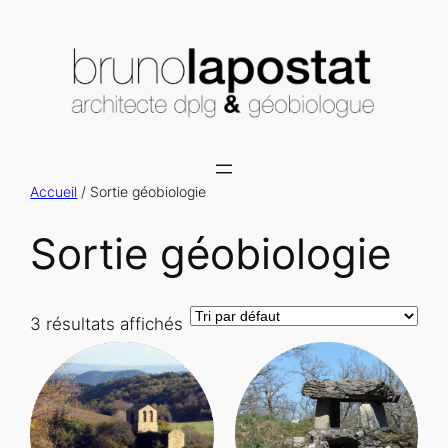
Aller
au
contenu
Accueil
/ Sortie géobiologie
Sortie géobiologie
3 résultats affichés