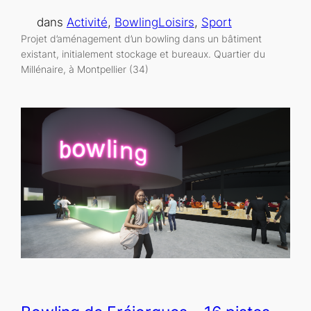
dans
Activité
, 
Bowling
Loisirs
, 
Sport
Projet d’aménagement d’un bowling dans un bâtiment
existant, initialement stockage et bureaux. Quartier du
Millénaire, à Montpellier (34)