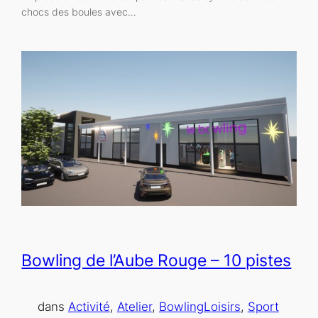
chocs des boules avec…
Bowling de l’Aube Rouge – 10 pistes
dans
Activité
, 
Atelier
, 
Bowling
Loisirs
, 
Sport