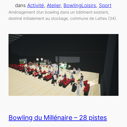
dans
Activité
, 
Atelier
, 
Bowling
Loisirs
, 
Sport
Aménagement d’un bowling dans un bâtiment existant,
destiné initialement au stockage, commune de Lattes (34).
Bowling du Millénaire – 28 pistes