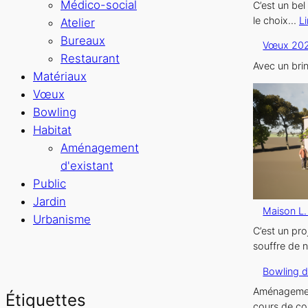
Médico-social
C’est un bel
le choix…
Li
Atelier
Bureaux
Vœux 20
Restaurant
Avec un bri
Matériaux
Vœux
Bowling
Habitat
Aménagement
d'existant
Public
Jardin
Maison L. 
Urbanisme
C’est un pr
souffre de 
Bowling d
Aménagement 
Étiquettes
cours de co