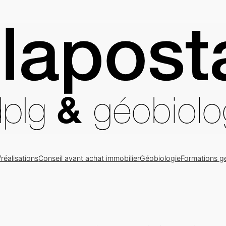
/réalisations
Conseil avant achat immobilier
Géobiologie
Formations g