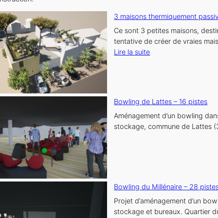
d’une
3 maisons thermiquement passiv
terrasse
Ce sont 3 petites maisons, desti
tentative de créer de vraies ma
:
Lire la suite
3
maisons
thermiquement
passives,
Bowling de Lattes – 16 pistes
Mireval
Aménagement d’un bowling dans u
stockage, commune de Lattes (
Bowling du Millénaire – 28 piste
Projet d’aménagement d’un bowli
stockage et bureaux. Quartier du