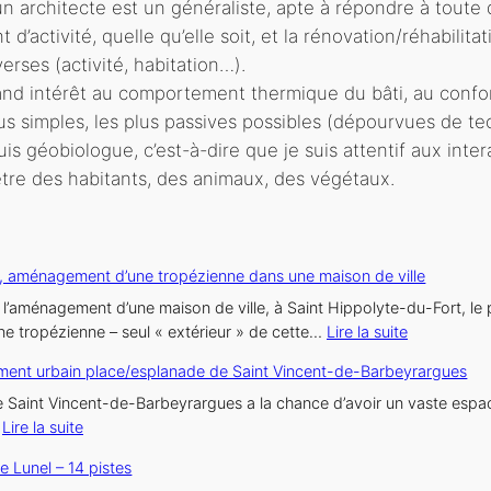
 un architecte est un généraliste, apte à répondre à toute 
 d’activité, quelle qu’elle soit, et la rénovation/réhabilit
erses (activité, habitation…).
and intérêt au comportement thermique du bâti, au confor
lus simples, les plus passives possibles (dépourvues de te
suis géobiologue, c’est-à-dire que je suis attentif aux inter
être des habitants, des animaux, des végétaux.
, aménagement d’une tropézienne dans une maison de ville
l’aménagement d’une maison de ville, à Saint Hippolyte-du-Fort, le pr
:
ne tropézienne – seul « extérieur » de cette…
Lire la suite
Maison
nt urbain place/esplanade de Saint Vincent-de-Barbeyrargues
S.,
aménageme
de Saint Vincent-de-Barbeyrargues a la chance d’avoir un vaste espa
:
d’une
…
Lire la suite
Aménagement
tropézienn
e Lunel – 14 pistes
urbain
dans