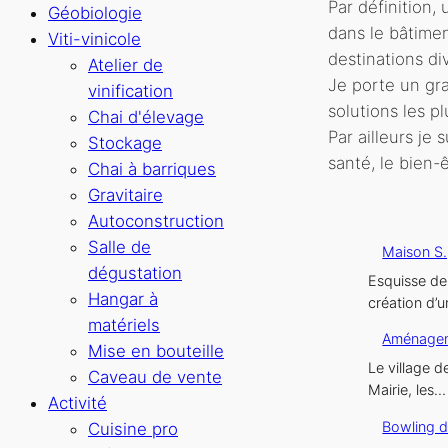
Par définition,
Géobiologie
dans le bâtiment
Viti-vinicole
destinations div
Atelier de
Je porte un gr
vinification
solutions les p
Chai d'élevage
Par ailleurs je 
Stockage
santé, le bien-
Chai à barriques
Gravitaire
Autoconstruction
Salle de
Maison S.
dégustation
Esquisse de 
Hangar à
création d’u
matériels
Aménageme
Mise en bouteille
Le village 
Caveau de vente
Mairie, les
Activité
Bowling d
Cuisine pro