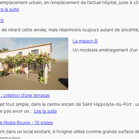
place/esplanade
une
 emplacement urbain, en remplacement de l’actuel hôpital, juste à côt
:
de
maison
re la suite
Bowling
Saint
de
26
de
Vincent-
ville
Lunel
de-
n de retard cette année, mais néanmoins toujours autant de sincéri
–
Barbeyrargues
La maison B
14
pistes
Un modeste aménagement d’un ha
: création d’une terrasse
ojet tout simple, dans le centre ancien de Saint Hippolyte-du-Fort :
:
ne pas avoir un…
Lire la suite
Maison
e l’Aube Rouge – 10 pistes
L.
:
dans un local existant, à l’origine utilisé comme grande surface de 
création
nstruction.